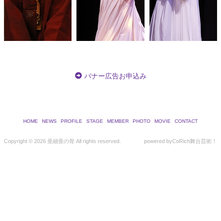
バナー広告お申込み
HOME
NEWS
PROFILE
STAGE
MEMBER
PHOTO
MOVIE
CONTACT
Copyright ©
2026 亜細亜の骨 All rights reserved.
powered by
CoRich舞台芸術！