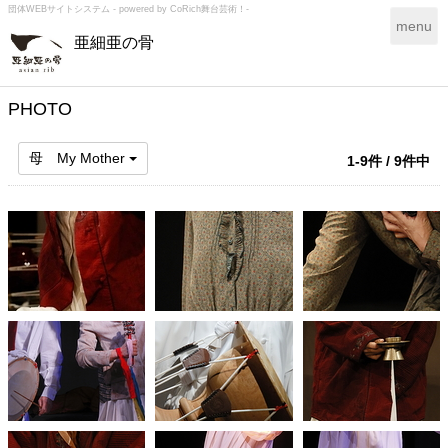
団体WEBサイトシステム - powered by
CoRich舞台芸術！-
T
menu
亜細亜の骨
o
g
g
l
PHOTO
e
n
母 My Mother
1-9件 / 9件中
a
v
i
g
a
t
i
o
n