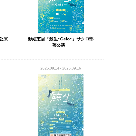
蓮公演
影絵芝居『鯨生~Geio~』サクロ部
落公演
2025.09.14 - 2025.09.16